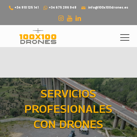
+34 910 125 141
+34 675 286 948
info@100x100drones.es
SERVICIOS
PROFESIONALES
CON DRONES